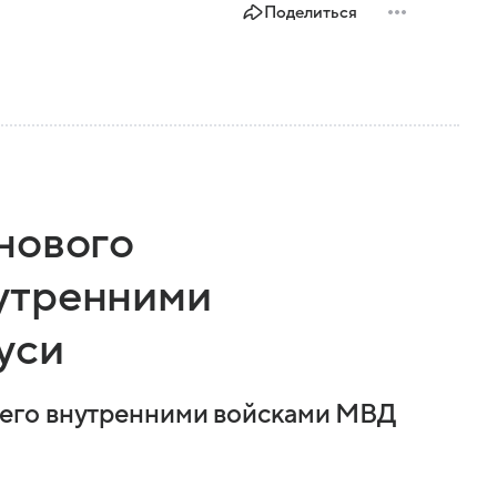
Поделиться
нового
утренними
уси
его внутренними войсками МВД