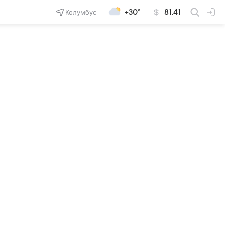
Колумбус
+30°
81.41