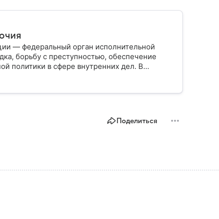
мочия
ции — федеральный орган исполнительной
дка, борьбу с преступностью, обеспечение
ой политики в сфере внутренних дел. В
ии, какие задачи выполняет министерство, как
о и какие полномочия оно имеет.
Поделиться