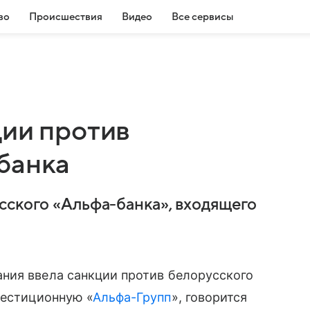
во
Происшествия
Видео
Все сервисы
ции против
банка
сского «Альфа-банка», входящего
ния ввела санкции против белорусского
вестиционную «
Альфа-Групп
», говорится