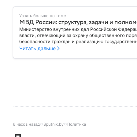
Узнать больше по теме
МВД России: структура, задачи и полно
Министерство внутренних дел Российской Федера
власти, отвечающий за охрану общественного поря
безопасности граждан и реализацию государственн
материале рассказываем, чем занимается МВД Росс
Читать дальше
устроена его структура, кто возглавляет ведомств
6 часов назад
Sputnik.by
Политика