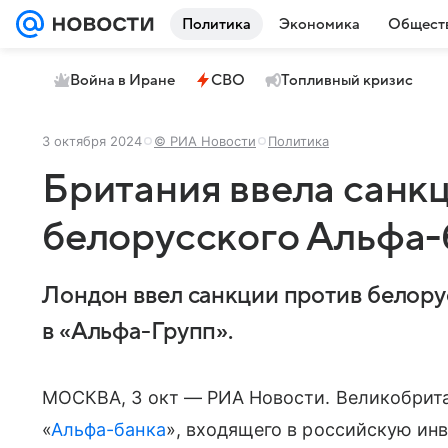
Политика
Экономика
Общест
Война в Иране
СВО
Топливный кризис
3 октября 2024
© РИА Новости
Политика
Британия ввела санк
белорусского Альфа-
Лондон ввел санкции против белору
в «Альфа-Групп».
МОСКВА, 3 окт — РИА Новости. Великобрита
«
Альфа-банка
», входящего в российскую ин