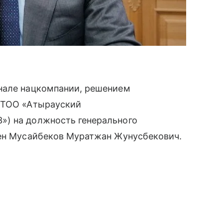
нале нацкомпании, решением
в ТОО «Атырауский
») на должность генерального
чен Мусайбеков Муратжан Жунусбекович.