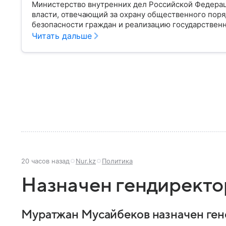
Министерство внутренних дел Российской Федера
власти, отвечающий за охрану общественного поря
безопасности граждан и реализацию государственн
материале рассказываем, чем занимается МВД Росс
Читать дальше
устроена его структура, кто возглавляет ведомств
20 часов назад
Nur.kz
Политика
Назначен гендирект
Муратжан Мусайбеков назначен ге