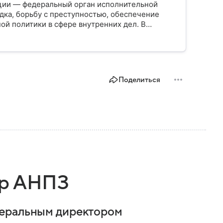
ции — федеральный орган исполнительной
дка, борьбу с преступностью, обеспечение
ой политики в сфере внутренних дел. В
ии, какие задачи выполняет министерство, как
о и какие полномочия оно имеет.
Поделиться
ор АНПЗ
неральным директором