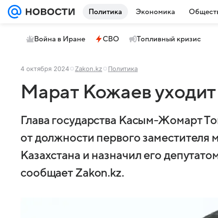
Политика
Экономика
Общест
Война в Иране
СВО
Топливный кризис
4 октября 2024
Zakon.kz
Политика
Марат Кожаев уходит
Глава государства Касым-Жомарт Т
от должности первого заместителя 
Казахстана и назначил его депутато
сообщает Zakon.kz.