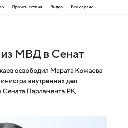
во
Происшествия
Видео
Все сервисы
 из МВД в Сенат
окаев освободил Марата Кожаева
министра внутренних дел
м Сената Парламента РК,