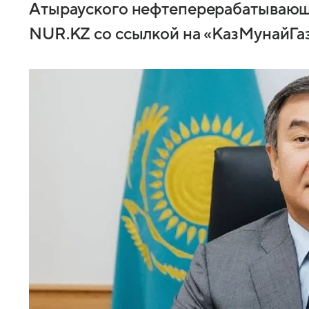
Атырауского нефтеперерабатывающе
NUR.KZ со ссылкой на «КазМунайГаз