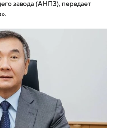
го завода (АНПЗ), передает
».