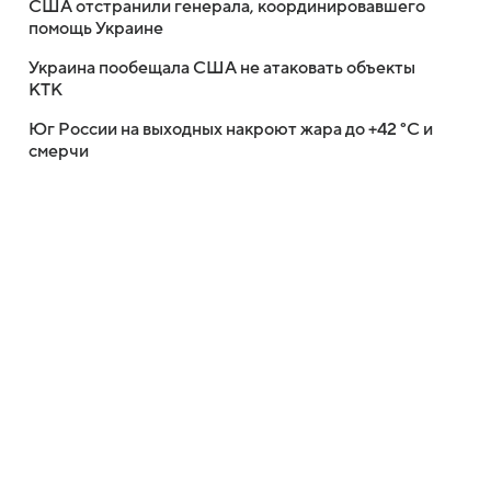
США отстранили генерала, координировавшего
помощь Украине
Украина пообещала США не атаковать объекты
КТК
Юг России на выходных накроют жара до +42 °C и
смерчи