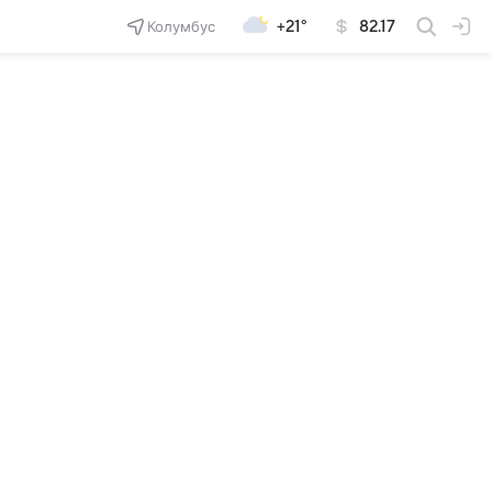
Колумбус
+21°
82.17