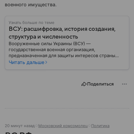
военного имущества.
Узнать больше по теме
ВСУ: расшифровка, история создания,
структура и численность
Вооруженные силы Украины (ВСУ) —
государственная военная организация,
предназначенная для защиты интересов страны
военным путем. Была создана после
Читать дальше
провозглашения независимости Украины в 1991
году. В материале — главное по теме.
Поделиться
20 минут назад
Московский комсомолец
Политика