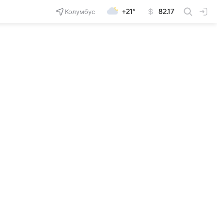
Колумбус
+21°
82.17