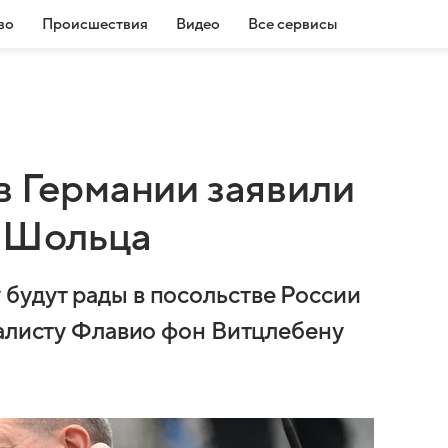
во
Происшествия
Видео
Все сервисы
в Германии заявили
ь Шольца
будут рады в посольстве России
налисту Флавио фон Витцлебену