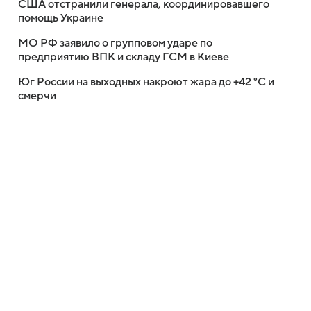
США отстранили генерала, координировавшего
помощь Украине
МО РФ заявило о групповом ударе по
предприятию ВПК и складу ГСМ в Киеве
Юг России на выходных накроют жара до +42 °C и
смерчи