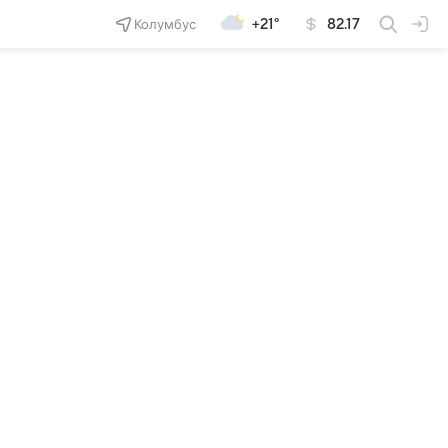
Колумбус
+21°
82.17