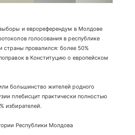
 выборы и еврореферендум в Молдове
ротоколов голосования в республике
ии страны провалился: более 50%
 поправок в Конституцию о европейском
или большинство жителей родного
узии плебисцит практически полностью
% избирателей.
итории Республики Молдова