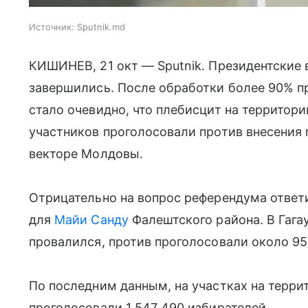
Источник:
Sputnik.md
КИШИНЕВ, 21 окт — Sputnik. Президентские
завершились. После обработки более 90% п
стало очевидно, что плебисцит на территор
участников проголосовали против внесения
векторе Молдовы.
Отрицательно на вопрос референдума ответ
для
Майи Санду
Фалештского района. В Гага
провалился, против проголосовали около 95
По последним данным, на участках на терр
проголосовали 1 547 490 избирателей.