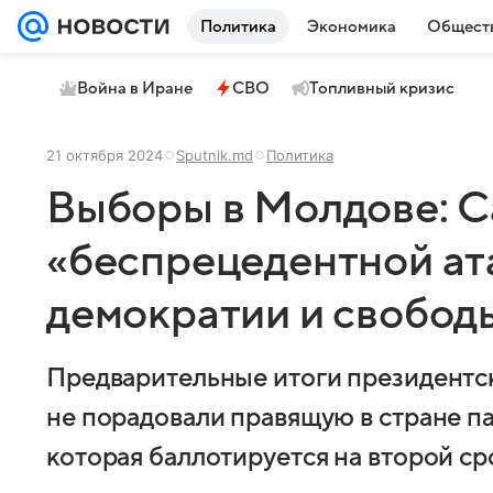
Политика
Экономика
Общест
Война в Иране
СВО
Топливный кризис
21 октября 2024
Sputnik.md
Политика
Выборы в Молдове: С
«беспрецедентной ат
демократии и свобод
Предварительные итоги президентс
не порадовали правящую в стране п
которая баллотируется на второй ср