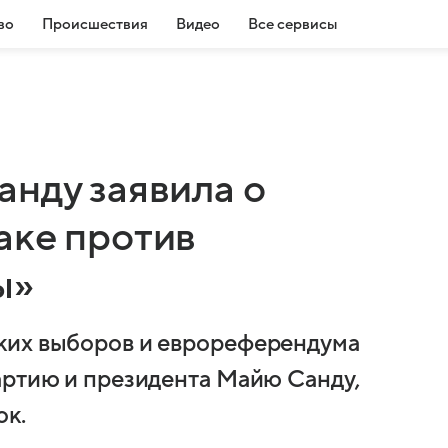
во
Происшествия
Видео
Все сервисы
анду заявила о
аке против
ы»
ких выборов и еврореферендума
артию и президента Майю Санду,
ок.