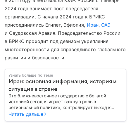
в 2011 году в него вошла ЮАР. Россия с 1 января
2024 года занимает пост председателя
организации. С начала 2024 года к БРИКС
присоединились Египет, Эфиопия,
Иран
,
ОАЭ
и Саудовская Аравия. Председательство России
в БРИКС проходит под девизом укрепления
многосторонности для справедливого глобального
развития и безопасности.
Узнать больше по теме
Иран: основная информация, история и
ситуация в стране
Это ближневосточное государство с богатой
историей сегодня играет важную роль в
региональной политике, контролирует выход к
Персидскому заливу и Ормузскому проливу, а также
Читать дальше
остается одним из крупнейших производителей
нефти и газа. В материале — главное об Иране.