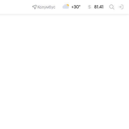
Колумбус
+30°
81.41