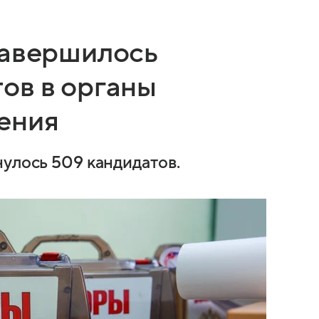
завершилось
ов в органы
ения
нулось 509 кандидатов.