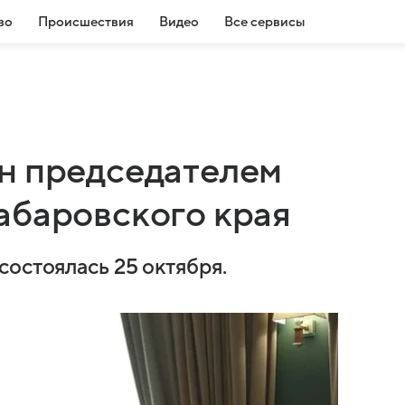
во
Происшествия
Видео
Все сервисы
н председателем
абаровского края
остоялась 25 октября.