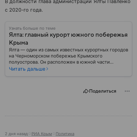
В должности глава администрации Ялты Павленко
с 2020-го года.
Узнать больше по теме
Ялта: главный курорт южного побережья
Крыма
Ялта — один из самых известных курортных городов
на Черноморском побережье Крымского
полуострова. Он расположен в южной части
региона и считается одним из ключевых центров
Читать дальше
туризма и отдыха. Город активно развивается как
туристическая территория: собрали главное о нем.
Поделиться
2 дня назад
РИА Крым
Политика