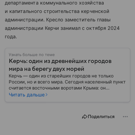
департамента коммунального хозяйства
и капитального строительства керченской
администрации. Кресло заместитель главы
администрации Керчи занимал с октября 2024
года.
Узнать больше по теме
Керчь: один из древнейших городов
мира на берегу двух морей
Керчь — один из старейших городов не только
России, но и всего мира. Сегодня населенный пункт
считается восточными воротами Крыма: он
известен богатым археологическим наследием,
Читать дальше
памятниками античной эпохи и Крымским мостом,
который соединил полуостров с материковой
частью России. Собрали в материале главное.
Поделиться