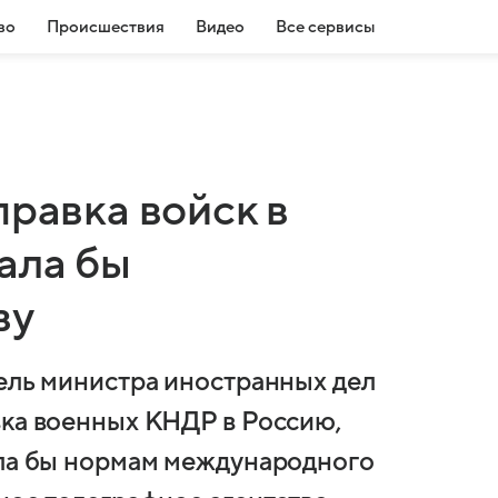
во
Происшествия
Видео
Все сервисы
правка войск в
ала бы
ву
тель министра иностранных дел
вка военных КНДР в Россию,
ала бы нормам международного