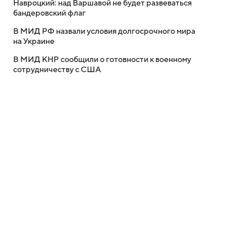
Навроцкий: над Варшавой не будет развеваться
бандеровский флаг
В МИД РФ назвали условия долгосрочного мира
на Украине
В МИД КНР сообщили о готовности к военному
сотрудничеству с США