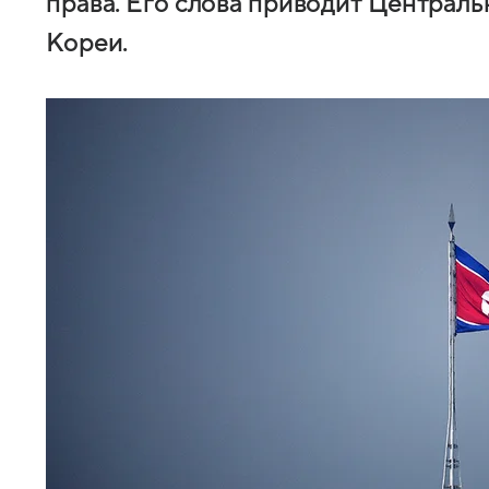
права. Его слова приводит Централь
Кореи.