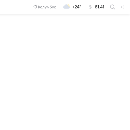
Колумбус
+24°
81.41