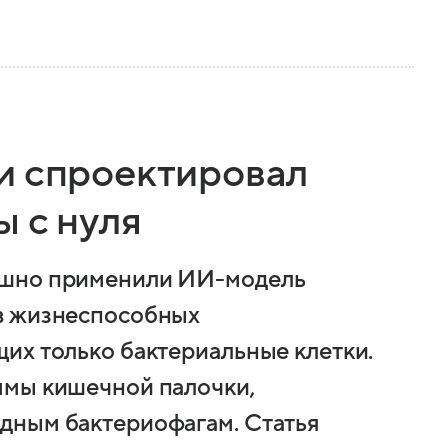
и спроектировал
 с нуля
ешно применили ИИ-модель
в жизнеспособных
их только бактериальные клетки.
ммы кишечной палочки,
дным бактериофагам. Cтатья