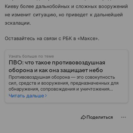
Киеву более дальнобойных и сложных вооружений
не изменит ситуацию, но приведет к дальнейшей
эскалации.
Оставайтесь на связи с РБК в «Максе».
Узнать больше по теме
ПВО: что такое противовоздушная
оборона и как она защищает небо
Противовоздушная оборона — это совокупность
сил, средств и вооружения, предназначенных для
обнаружения, сопровождения и уничтожения
средств воздушного нападения. Современные
Читать дальше
системы ПВО считаются одним из ключевых
элементов обеспечения национальной
безопасности любого государства: собрали о них
Поделиться
главное.