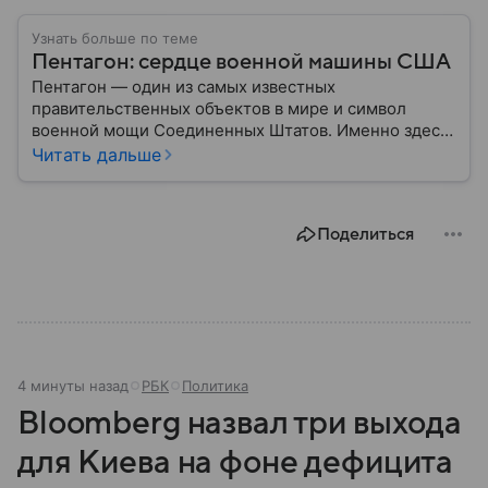
Узнать больше по теме
Пентагон: сердце военной машины США
Пентагон — один из самых известных
правительственных объектов в мире и символ
военной мощи Соединенных Штатов. Именно здесь
располагается штаб-квартира Министерства
Читать дальше
обороны США, где принимаются ключевые решения
по вопросам национальной безопасности,
оборонной политики и военных операций.
Поделиться
4 минуты назад
РБК
Политика
Bloomberg назвал три выхода
для Киева на фоне дефицита