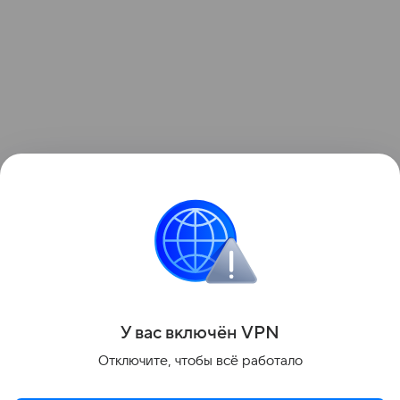
Поделиться
У вас включ
ён
V
P
N
Отключите, чтобы всё работало