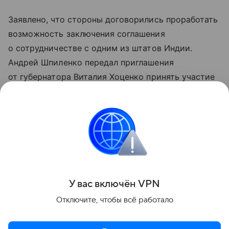
Заявлено, что стороны договорились проработать
возможность заключения соглашения
о сотрудничестве с одним из штатов Индии.
Андрей Шпиленко передал приглашения
от губернатора Виталия Хоценко принять участие
в Международной форум-выставке InRussia,
которая пройдет в Омске в начале октября. Также
наметили план по организации бизнес-миссии
омских компаний для продвижения товаров
и услуг на экспорт.
Поделиться
У вас включ
ён
V
P
N
Отключите, чтобы всё работало