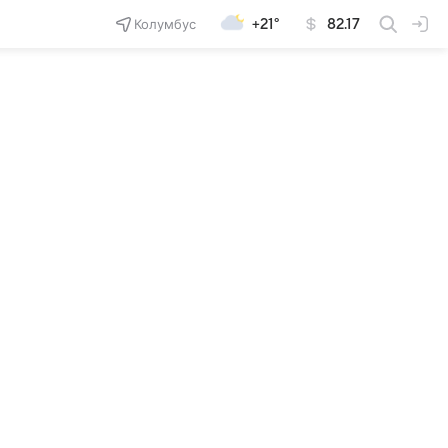
Колумбус
+21°
82.17