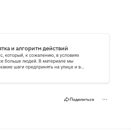
ятка и алгоритм действий
с, который, к сожалению, в условиях
се больше людей. В материале мы
 какие шаги предпринять на улице и в
асить себя от возможной угрозы.
Поделиться