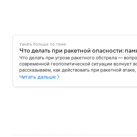
Узнать больше по теме
Что делать при ракетной опасности: пам
Что делать при угрозе ракетного обстрела — вопро
современной геополитической ситуации волнует в
рассказываем, как действовать при ракетной атаке,
помещении, а также о том, как максимально обезоп
Читать дальше