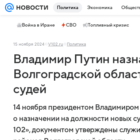
Политика
Экономика
Общест
Война в Иране
СВО
Топливный кризис
15 ноября 2024
V102.ru
Политика
Владимир Путин назн
Волгоградской облас
судей
14 ноября президентом Владимиром
о назначении на должности новых с
102», документом утверждены служи