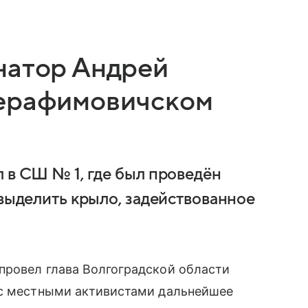
натор Андрей
Серафимовичском
 в СШ № 1, где был проведён
 выделить крыло, задействованное
провел глава Волгоградской области
 с местными активистами дальнейшее