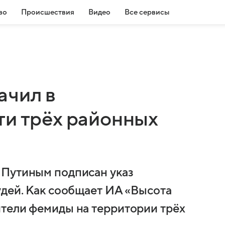
во
Происшествия
Видео
Все сервисы
ачил в
ти трёх районных
 Путиным подписан указ
удей. Как сообщает ИА «Высота
тели фемиды на территории трёх