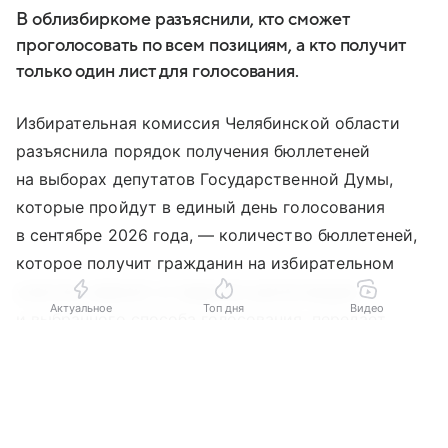
В облизбиркоме разъяснили, кто сможет
проголосовать по всем позициям, а кто получит
только один лист для голосования.
Избирательная комиссия Челябинской области
разъяснила порядок получения бюллетеней
на выборах депутатов Государственной Думы,
которые пройдут в единый день голосования
в сентябре 2026 года, — количество бюллетеней,
которое получит гражданин на избирательном
участке, зависит от вида его регистрации
Актуальное
Топ дня
Видео
и выбранного способа голосования, передает
корреспондент Агентства новостей «Доступ».
Выберите комментарий
Выберите комментарий
Выберите комментарий
В облизбиркоме напомнили, что голосование
Информация полезная и актуальная
Информация полезная и актуальная
Информация полезная и актуальная
на выборах в нижнюю палату парламента