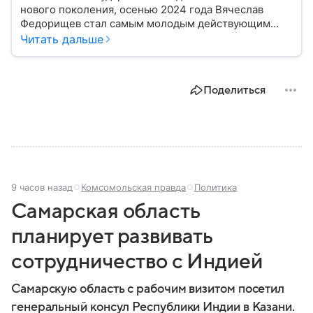
нового поколения, осенью 2024 года Вячеслав
Федорищев стал самым молодым действующим
главой субъекта в РФ. Возглавивший Самарскую
Читать дальше
область чиновник часто попадает в СМИ: собрали
главное из его биографии.
Поделиться
9 часов назад
Комсомольская правда
Политика
Самарская область
планирует развивать
сотрудничество с Индией
Самарскую область с рабочим визитом посетил
генеральный консул Республики Индии в Казани.