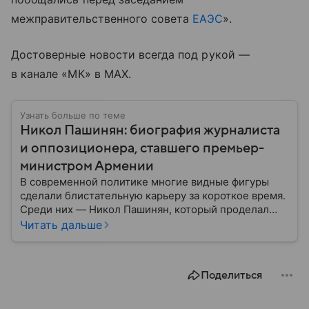
межправительственного совета
ЕАЭС
».
Достоверные новости всегда под рукой —
в канале «МК» в MAX.
Узнать больше по теме
Никол Пашинян: биография журналиста
и оппозиционера, ставшего премьер-
министром Армении
В современной политике многие видные фигуры
сделали блистательную карьеру за короткое время.
Среди них — Никол Пашинян, который проделал
путь от журналиста и оппозиционера до главы
Читать дальше
правительства. Рассказываем, что это за человек и
как он относится к России.
Поделиться