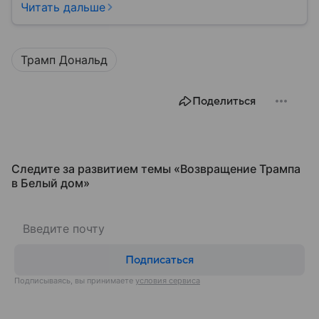
материале — основные сведения об этой стране.
Читать дальше
Трамп Дональд
Поделиться
Следите за развитием темы «Возвращение Трампа
в Белый дом»
Подписаться
Подписываясь, вы принимаете
условия сервиса