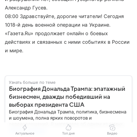
Александр Гусев.
08:00 Здравствуйте, дорогие читатели! Сегодня
1018-й день военной операции на Украине.
«Газета.Ru» продолжает онлайн о боевых
действиях и связанных с ними событиях в России
и мире.
Узнать больше по теме
Биография Дональда Трампа: эпатажный
бизнесмен, дважды победивший на
выборах президента США
Биография Дональда Трампа, политика, бизнесмена
и шоумена, полна ярких поворотов и
перевоплощений. В материале об одном из самых
эпатажных деятелей современности мы разберем
Читать дальше
Актуальное
Топ дня
Видео
историю его семьи, его детские годы, образование,