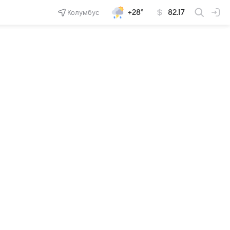
Колумбус
+28°
82.17