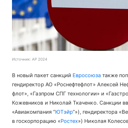
Источник:
AP 2024
В новый пакет санкций
Евросоюза
также поп
гендиректор АО «Роснефтефлот» Алексей Не
флот», «Газпром СПГ технологии» и «Газст
Кожевников и Николай Ткаченко. Санкции вв
«Авиакомпания “
ЮТэйр
”»), гендиректора «В
в госкорпорацию «
Ростех
») Николая Колесов