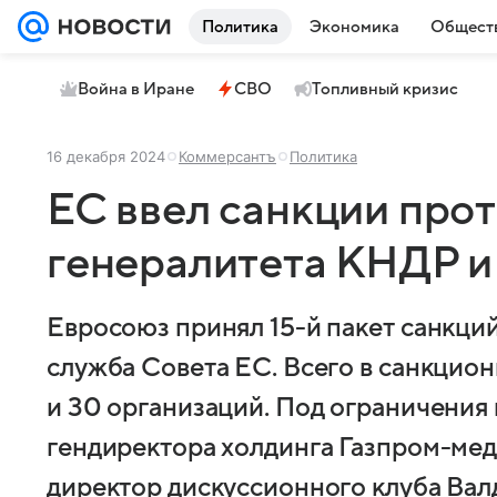
Политика
Экономика
Общест
Война в Иране
СВО
Топливный кризис
16 декабря 2024
Коммерсантъ
Политика
ЕС ввел санкции про
генералитета КНДР 
Евросоюз принял 15-й пакет санкци
служба Совета ЕС. Всего в санкцио
и 30 организаций. Под ограничения
гендиректора холдинга Газпром-мед
директор дискуссионного клуба Вал