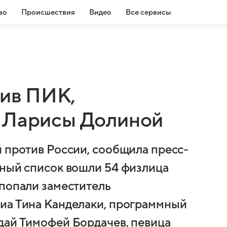
во
Происшествия
Видео
Все сервисы
тив ПИК,
и Ларисы Долиной
й против России, сообщила пресс-
нный список вошли 54 физлица
 попали заместитель
иа Тина Канделаки, программный
дай Тимофей Бордачев, певица