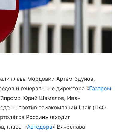
али глава Мордовии Артем Здунов,
федов и генеральные директора «
Газпром
ройпром» Юрий Шамалов, Иван
едены против авиакомпании Utair (ПАО
ертолётов России» (входит
а, главы «
Автодора
» Вячеслава