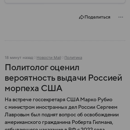
руководит партией в 2026 году, как она появилась,
какие цели ставит перед собой и с какими
результатами участвовала в федеральных выборах.
Поделиться
18 минут назад
Новости Mail
Политика
Политолог оценил
вероятность выдачи Россией
морпеха США
На встрече госсекретаря США Марко Рубио
с министром иностранных дел России Сергеем
Лавровым был поднят вопрос об освобождении
американского гражданина Роберта Гилмана,
отбывающего наказание в РФ с 2022 года.