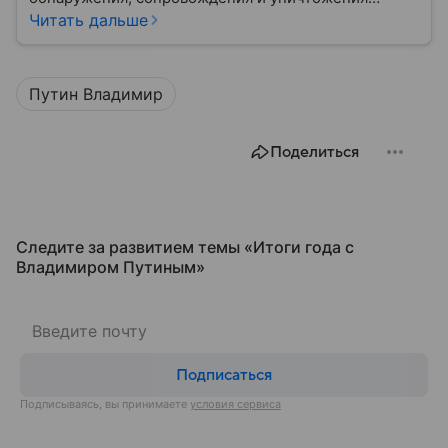
средств воздушного нападения. Современные
Читать дальше
системы ПВО считаются одним из ключевых
элементов обеспечения национальной
безопасности любого государства: собрали о них
Путин Владимир
главное.
Поделиться
Следите за развитием темы «Итоги года с
Владимиром Путиным»
Подписаться
Подписываясь, вы принимаете
условия сервиса