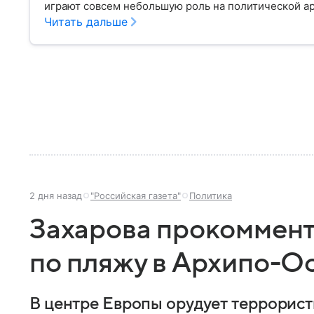
играют совсем небольшую роль на политической ар
парламенте и в органах местного самоуправления. 
Читать дальше
такой, какой ее знают в 2026 году.
2 дня назад
"Российская газета"
Политика
Захарова прокоммент
по пляжу в Архипо-О
В центре Европы орудует террорис