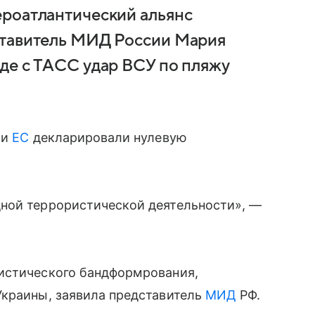
ероатлантический альянс
ставитель МИД России Мария
де с ТАСС удар ВСУ по пляжу
и
ЕС
декларировали нулевую
ной террористической деятельности», —
истического бандформрования,
Украины, заявила представитель
МИД
РФ.