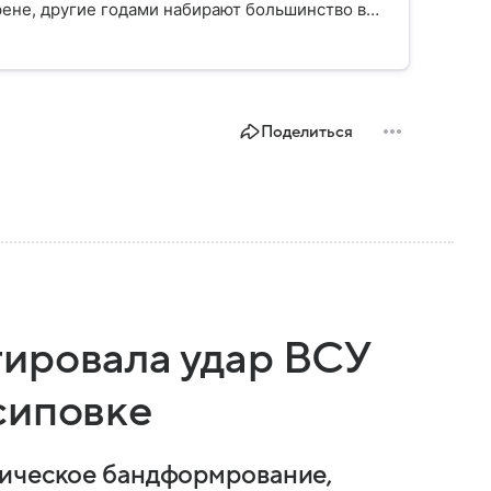
ене, другие годами набирают большинство в
Вспоминаем, как партия «Единая Россия» стала
Поделиться
ировала удар ВСУ
сиповке
тическое бандформрование,