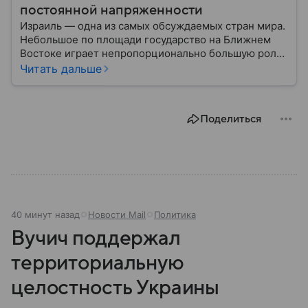
постоянной напряженности
Израиль — одна из самых обсуждаемых стран мира.
Небольшое по площади государство на Ближнем
Востоке играет непропорционально большую роль
в международной политике, безопасности и
Читать дальше
технологиях. В материале — главное об одном из
важнейших союзников США.
Поделиться
40 минут назад
Новости Mail
Политика
Вучич поддержал
территориальную
целостность Украины