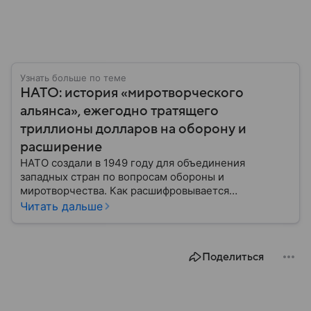
Узнать больше по теме
НАТО: история «миротворческого
альянса», ежегодно тратящего
триллионы долларов на оборону и
расширение
НАТО создали в 1949 году для объединения
западных стран по вопросам обороны и
миротворчества. Как расшифровывается
аббревиатура, для чего задумывали группировку и к
Читать дальше
каким последствиям привела деятельность альянса
— читайте в материале.
Поделиться