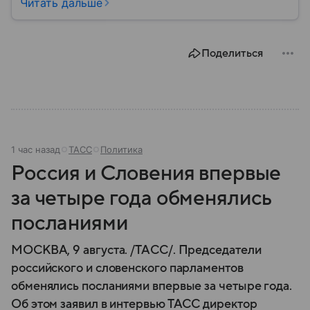
богатой историей, живописными Карпатскими
Читать дальше
горами, средневековыми замками и культурным
наследием, связанным с легендой о графе Дракуле.
В материале рассказываем об этом государстве.
Поделиться
1 час назад
ТАСС
Политика
Россия и Словения впервые
за четыре года обменялись
посланиями
МОСКВА, 9 августа. /ТАСС/. Председатели
российского и словенского парламентов
обменялись посланиями впервые за четыре года.
Об этом заявил в интервью ТАСС директор