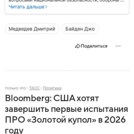
стратегического планирования. В этом материале
Читать дальше
— подробная информация о том, как появился
Совбез РФ, кто в него входит, какие задачи он
выполняет и какое значение имеет для государства.
Медведев Дмитрий
Байден Джо
Поделиться
только что
ТАСС
Политика
Bloomberg: США хотят
завершить первые испытания
ПРО «Золотой купол» в 2026
году