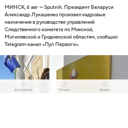
МИНСК, 6 авг — Sputnik. Президент Беларуси
Александр Лукашенко произвел кадровые
назначения в руководстве управлений
Следственного комитета по Минской,
Могилевской и Гродненской областям, сообщил
Telegram-канал «Пул Первого».
Актуальное
Топ дня
Видео
Выберите комментарий
Выберите комментарий
Выберите комментарий
Информация полезная и актуальная
Информация полезная и актуальная
Информация полезная и актуальная