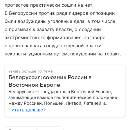
протестов практически сошли на нет.
В Белоруссии против ряда лидеров оппозиции
были возбуждены уголовные дела, в том числе
о призывах к захвату власти, о создании
экстремистского формирования, заговоре
с целью захвата государственной власти
неконституционным путем, покушении на теракт.
Узнать больше по теме
Белоруссия: союзник России в
Восточной Европе
Белоруссия — государство в Восточной Европе,
занимающее важное геополитическое положение
между Россией, Польшей, Литвой, Латвией и
Украиной. Несмотря на свою небольшую
Читать дальше
территорию, страна играет значительную роль в
международной политике и экономике региона. В
этом материале разбираем главное о союзной РФ