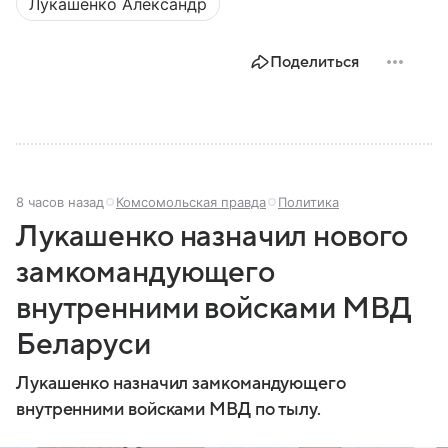
Лукашенко Александр
республике.
Поделиться
8 часов назад
Комсомольская правда
Политика
Лукашенко назначил нового
замкомандующего
внутренними войсками МВД
Беларуси
Лукашенко назначил замкомандующего
внутренними войсками МВД по тылу.