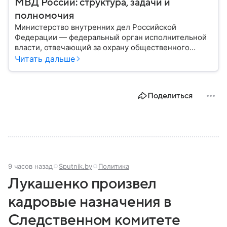
МВД России: структура, задачи и
полномочия
Министерство внутренних дел Российской
Федерации — федеральный орган исполнительной
власти, отвечающий за охрану общественного
порядка, борьбу с преступностью, обеспечение
Читать дальше
безопасности граждан и реализацию
государственной политики в сфере внутренних дел.
В материале рассказываем, чем занимается МВД
Поделиться
России, какие задачи выполняет министерство, как
устроена его структура, кто возглавляет ведомство
и какие полномочия оно имеет.
9 часов назад
Sputnik.by
Политика
Лукашенко произвел
кадровые назначения в
Следственном комитете