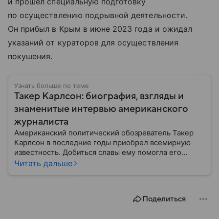
и прошел специальную подготовку
по осуществлению подрывной деятельности.
Он прибыл в Крым в июне 2023 года и ожидал
указаний от кураторов для осуществления
покушения.
Узнать больше по теме
Такер Карлсон: биография, взгляды и
знаменитые интервью американского
журналиста
Американский политический обозреватель Такер
Карлсон в последние годы приобрел всемирную
известность. Добиться славы ему помогла его
политическая позиция. Кроме того, журналист брал
Читать дальше
интервью у Владимира Путина и Павла Дурова, а
недавно он пообщался с министром иностранных
дел РФ Сергеем Лавровым.
Поделиться