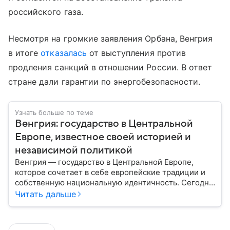
российского газа.
Несмотря на громкие заявления Орбана, Венгрия
в итоге
отказалась
от выступления против
продления санкций в отношении России. В ответ
стране дали гарантии по энергобезопасности.
Узнать больше по теме
Венгрия: государство в Центральной
Европе, известное своей историей и
независимой политикой
Венгрия — государство в Центральной Европе,
которое сочетает в себе европейские традиции и
собственную национальную идентичность. Сегодня
страна играет заметную роль в политике ЕС, а ее
Читать дальше
премьер открыто поддерживает США и Дональда
Трампа. Собрали самое важное по теме.