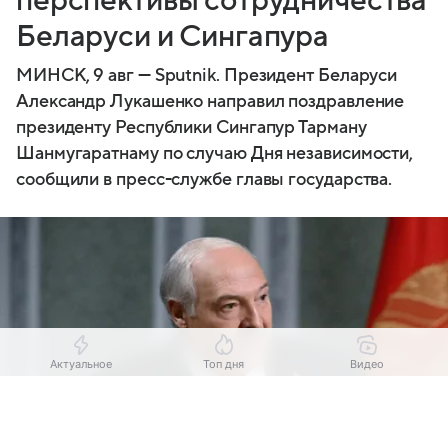
перспективы сотрудничества
Беларуси и Сингапура
МИНСК, 9 авг — Sputnik. Президент Беларуси
Александр Лукашенко направил поздравление
президенту Республики Сингапур Тарману
Шанмугаратнаму по случаю Дня независимости,
сообщили в пресс-службе главы государства.
Актуальное
Топ дня
Видео
Выберите комментарий
Выберите комментарий