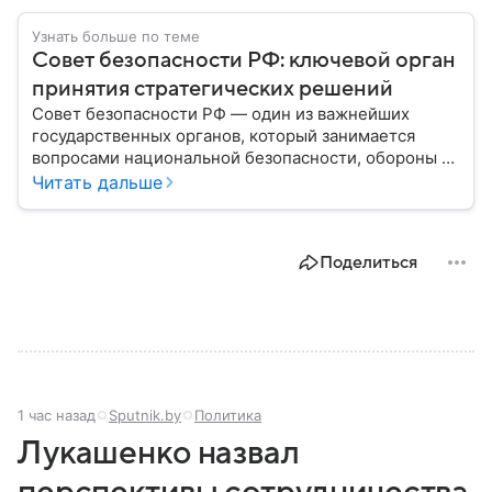
Узнать больше по теме
Совет безопасности РФ: ключевой орган
принятия стратегических решений
Совет безопасности РФ — один из важнейших
государственных органов, который занимается
вопросами национальной безопасности, обороны и
стратегического планирования. В этом материале
Читать дальше
— подробная информация о том, как появился
Совбез РФ, кто в него входит, какие задачи он
выполняет и какое значение имеет для государства.
Поделиться
1 час назад
Sputnik.by
Политика
Лукашенко назвал