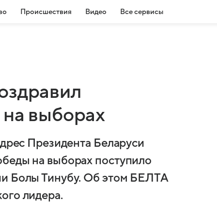
во
Происшествия
Видео
Все сервисы
оздравил
 на выборах
адрес Президента Беларуси
обеды на выборах поступило
ии Болы Тинубу. Об этом БЕЛТА
ого лидера.