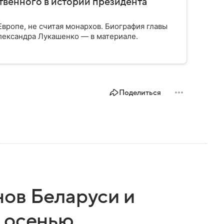
твенного в истории президента
вропе, не считая монархов. Биография главы
лександра Лукашенко — в материале.
Поделиться
ов Беларуси и
 осенью