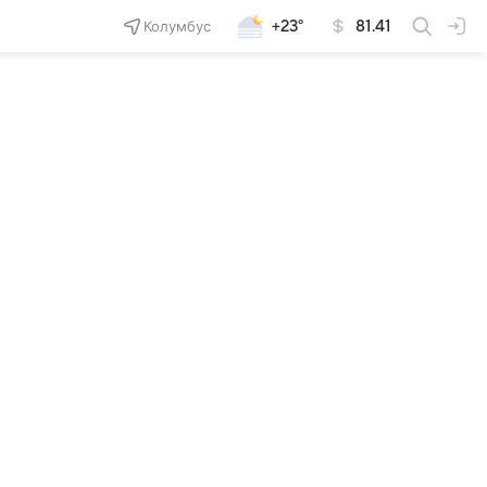
Колумбус
+23°
81.41