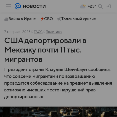
+23°
Война в Иране
СВО
Топливный кризис
7 февраля 2025
ТАСС
Политика
США депортировали в
Мексику почти 11 тыс.
мигрантов
Президент страны Клаудия Шейнбаум сообщила,
что со всеми мигрантами по возвращению
проводится собеседование на предмет выявления
возможно имевших место нарушений прав
депортированных.