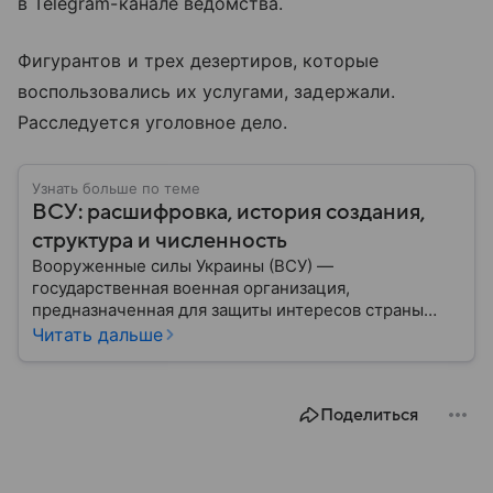
в Telegram-канале ведомства.
Фигурантов и трех дезертиров, которые
воспользовались их услугами, задержали.
Расследуется уголовное дело.
Узнать больше по теме
ВСУ: расшифровка, история создания,
структура и численность
Вооруженные силы Украины (ВСУ) —
государственная военная организация,
предназначенная для защиты интересов страны
военным путем. Была создана после
Читать дальше
провозглашения независимости Украины в 1991
году. В материале — главное по теме.
Поделиться