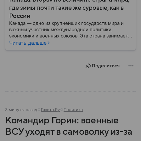
где зимы почти такие же суровые, как в
России
Канада — одно из крупнейших государств мира и
важный участник международной политики,
экономики и военных союзов. Эта страна занимает
огромную часть Северной Америки и обладает
Читать дальше
богатыми природными ресурсами, развитой
экономикой и устойчивой политической системой.
В этом материале рассказываем, где находится
Поделиться
Канада на карте мира, какое там политическое
устройство и какие у страны отношения с США.
3 минуты назад
Газета.Ру
Политика
Командир Горин: военные
ВСУ уходят в самоволку из-за