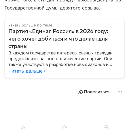
Государственной думы девятого созыва.
Узнать больше по теме
Партия «Единая Россия» в 2026 году:
чего хочет добиться и что делает для
страны
В каждом государстве интересы разных граждан
представляют разные политические партии. Они
также участвуют в разработке новых законов и
помогают управлять страной. Некоторые из них
Читать дальше
играют совсем небольшую роль на политической
арене, другие годами набирают большинство в
парламенте и в органах местного самоуправления.
Поделиться
Вспоминаем, как партия «Единая Россия» стала
такой, какой ее знают в 2026 году.