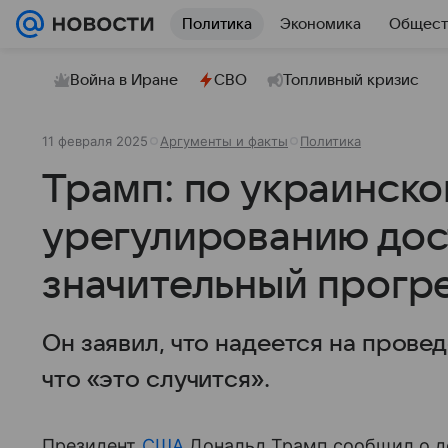
Политика
Экономика
Общест
Война в Иране
СВО
Топливный кризис
11 февраля 2025
Аргументы и факты
Политика
Трамп: по украинск
урегулированию дос
значительный прогр
Он заявил, что надеется на прове
что «это случится».
Президент
США
Дональд Трамп сообщил о д