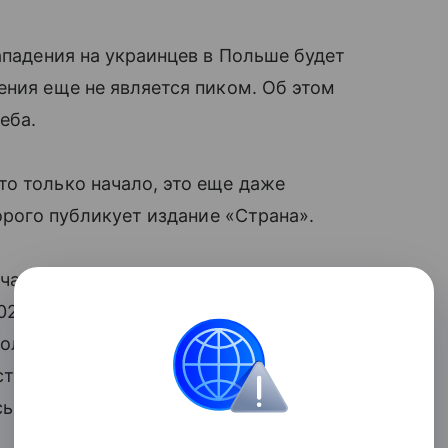
ападения на украинцев в Польше будет
ения еще не является пиком. Об этом
еба.
о только начало, это еще даже
торого публикует издание «Страна».
чаи нападений на украинцев. По данным
2026 года полиция зарегистрировала 180
ольши украинских граждан о различных
естными жителями, — на 30% больше,
сь 2025 год таких жалоб было 275.