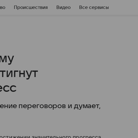
во
Происшествия
Видео
Все сервисы
ому
тигнут
есс
дение переговоров и думает,
остижении значительного прогресса