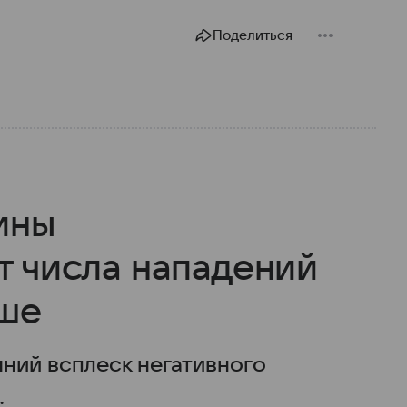
Поделиться
ины
т числа нападений
ьше
ний всплеск негативного
.