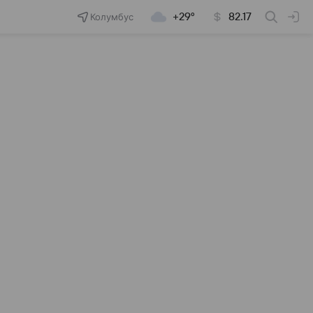
Колумбус
+29°
82.17