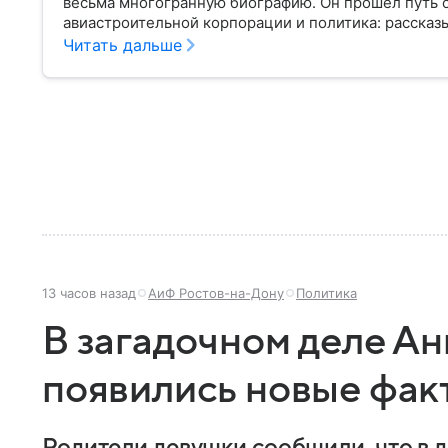
весьма многогранную биографию. Он прошел путь 
авиастроительной корпорации и политика: рассказы
Читать дальше
13 часов назад
АиФ Ростов-на-Дону
Политика
В загадочном деле А
появились новые фак