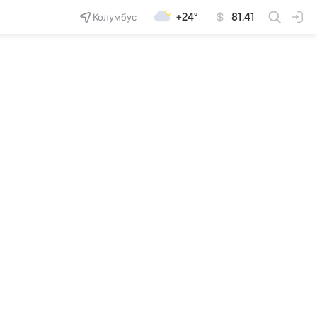
Колумбус
+24°
81.41