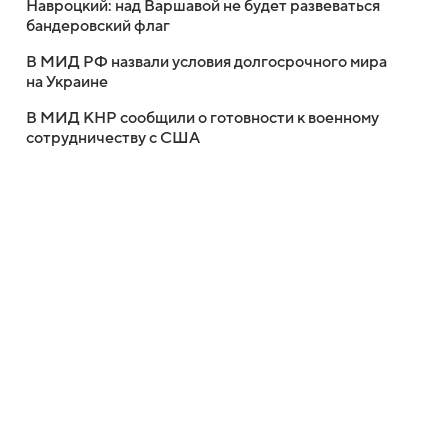
Навроцкий: над Варшавой не будет развеваться
бандеровский флаг
В МИД РФ назвали условия долгосрочного мира
на Украине
В МИД КНР сообщили о готовности к военному
сотрудничеству с США