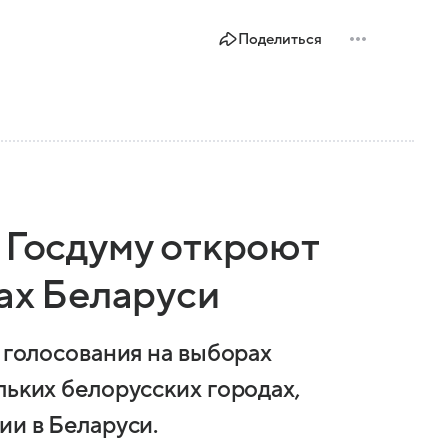
Поделиться
 Госдуму откроют
дах Беларуси
я голосования на выборах
льких белорусских городах,
ии в Беларуси.