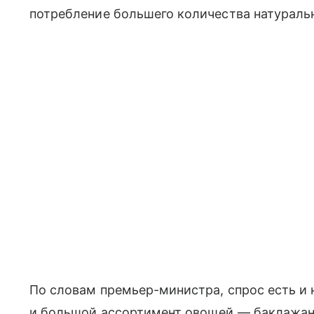
потребление большего количества натуральн
По словам премьер-министра, спрос есть и 
и большой ассортимент овощей — баклажаны