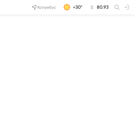
Колумбус
+30°
80.93