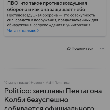
ПВО: что такое противовоздушная
оборона и как она защищает небо
Противовоздушная оборона — это совокупность
сил, средств и вооружения, предназначенных для
обнаружения, сопровождения и уничтожения
средств воздушного нападения. Современные
Читать дальше
системы ПВО считаются одним из ключевых
элементов обеспечения национальной
безопасности любого государства: собрали о них
Поделиться
главное.
10 минут назад
Новости Mail
Политика
Politico: замглавы Пентагона
Колби безуспешно
добивается официального