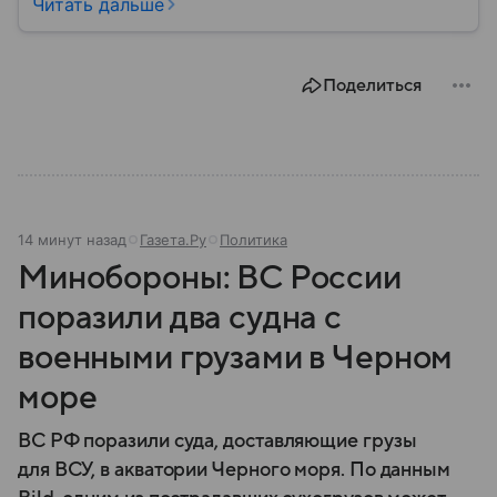
располагается штаб-квартира Министерства
Читать дальше
обороны США, где принимаются ключевые решения
по вопросам национальной безопасности,
оборонной политики и военных операций.
Поделиться
14 минут назад
Газета.Ру
Политика
Минобороны: ВС России
поразили два судна с
военными грузами в Черном
море
ВС РФ поразили суда, доставляющие грузы
для ВСУ, в акватории Черного моря. По данным