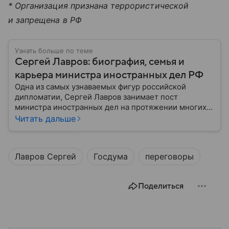
* Организация признана террористической
и запрещена в РФ
Узнать больше по теме
Сергей Лавров: биография, семья и
карьера министра иностранных дел РФ
Одна из самых узнаваемых фигур российской
дипломатии, Сергей Лавров занимает пост
министра иностранных дел на протяжении многих
лет. Его деятельность охватывает сложные
Читать дальше
переговоры на международной арене,
продвижение интересов России и участие в
урегулировании глобальных конфликтов. Собрали
Лавров Сергей
Госдума
переговоры
главное из его биографии.
Поделиться