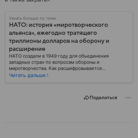
Узнать больше по теме
НАТО: история «миротворческого
альянса», ежегодно тратящего
триллионы долларов на оборону и
расширение
НАТО создали в 1949 году для объединения
западных стран по вопросам обороны и
миротворчества. Как расшифровывается
аббревиатура, для чего задумывали группировку и к
Читать дальше
каким последствиям привела деятельность альянса
— читайте в материале.
Поделиться