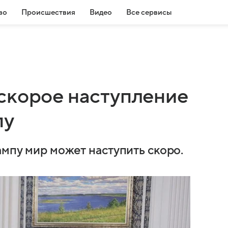
во
Происшествия
Видео
Все сервисы
скорое наступление
пу
ампу мир может наступить скоро.