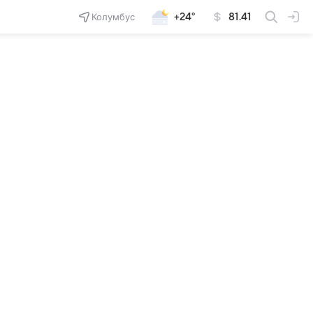
Колумбус
+24°
81.41