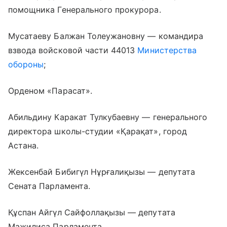
помощника Генерального прокурора.
Мусатаеву Балжан Толеужановну — командира
взвода войсковой части 44013
Министерства
обороны
;
Орденом «Парасат».
Абильдину Каракат Тулкубаевну — генерального
директора школы-студии «Қарақат», город
Астана.
Жексенбай Бибигүл Нұрғалиқызы — депутата
Сената Парламента.
Құспан Айгүл Сайфоллақызы — депутата
Мажилиса Парламента.