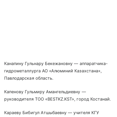
Канапину Гульнару Бекежановну — аппаратчика-
гидрометаллурга АО «Алюминий Казахстана»,
Павлодарская область.
Капенову Гульмиру Амангельдиевну —
руководителя ТОО «BESTKZ.KST», город Костанай.
Караеву Бибигул Атшыбаевну — учителя КГУ