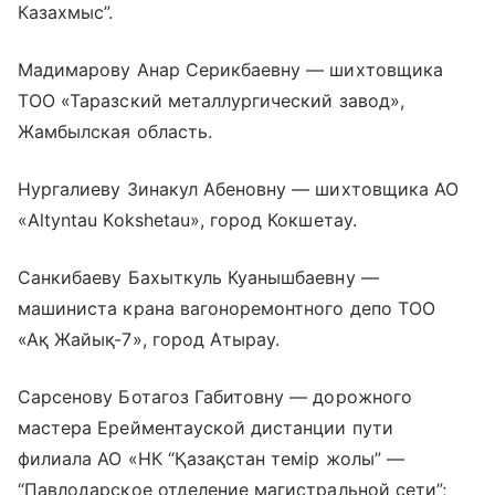
Казахмыс”.
Мадимарову Анар Серикбаевну — шихтовщика
ТОО «Таразский металлургический завод»,
Жамбылская область.
Нургалиеву Зинакул Абеновну — шихтовщика АО
«Altyntau Kokshetau», город Кокшетау.
Санкибаеву Бахыткуль Куанышбаевну —
машиниста крана вагоноремонтного депо ТОО
«Ақ Жайық-7», город Атырау.
Сарсенову Ботагоз Габитовну — дорожного
мастера Ерейментауской дистанции пути
филиала АО «НК “Қазақстан темір жолы” —
“Павлодарское отделение магистральной сети”;