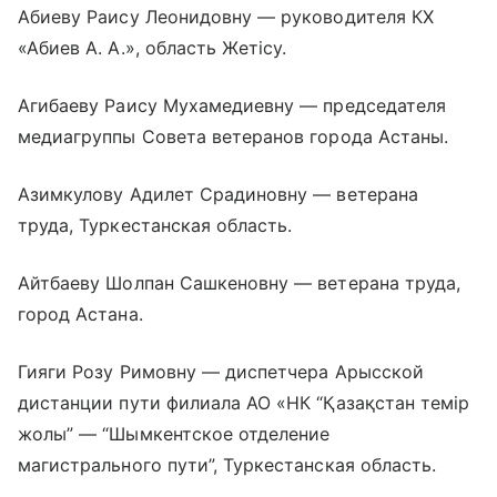
Абиеву Раису Леонидовну — руководителя КХ
«Абиев А. А.», область Жетісу.
Агибаеву Раису Мухамедиевну — председателя
медиагруппы Совета ветеранов города Астаны.
Азимкулову Адилет Срадиновну — ветерана
труда, Туркестанская область.
Айтбаеву Шолпан Сашкеновну — ветерана труда,
город Астана.
Гияги Розу Римовну — диспетчера Арысской
дистанции пути филиала АО «НК “Қазақстан темір
жолы” — “Шымкентское отделение
магистрального пути”, Туркестанская область.