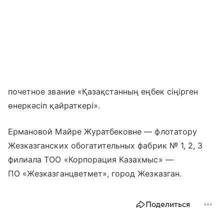
почетное звание «Қазақстанның еңбек сіңірген
өнеркәсіп қайраткері».
Ермановой Майре Журатбековне — флотатору
Жезказганских обогатительных фабрик № 1, 2, 3
филиала ТОО «Корпорация Казахмыс» —
ПО «Жезказганцветмет», город Жезказган.
Поделиться