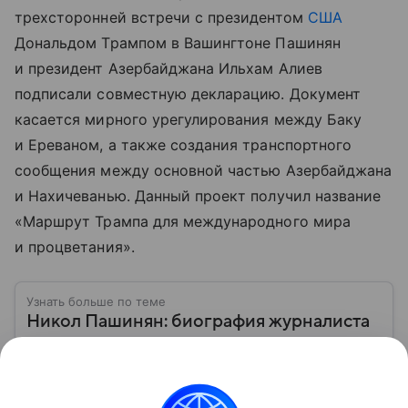
трехсторонней встречи с президентом
США
Дональдом Трампом в Вашингтоне Пашинян
и президент Азербайджана Ильхам Алиев
подписали совместную декларацию. Документ
касается мирного урегулирования между Баку
и Ереваном, а также создания транспортного
сообщения между основной частью Азербайджана
и Нахичеванью. Данный проект получил название
«Маршрут Трампа для международного мира
и процветания».
Узнать больше по теме
Никол Пашинян: биография журналиста
и оппозиционера, ставшего премьер-
министром Армении
В современной политике многие видные фигуры
сделали блистательную карьеру за короткое время.