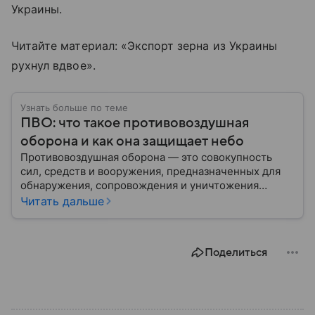
Украины.
Читайте материал: «Экспорт зерна из Украины
рухнул вдвое».
Узнать больше по теме
ПВО: что такое противовоздушная
оборона и как она защищает небо
Противовоздушная оборона — это совокупность
сил, средств и вооружения, предназначенных для
обнаружения, сопровождения и уничтожения
средств воздушного нападения. Современные
Читать дальше
системы ПВО считаются одним из ключевых
элементов обеспечения национальной
безопасности любого государства: собрали о них
Поделиться
главное.