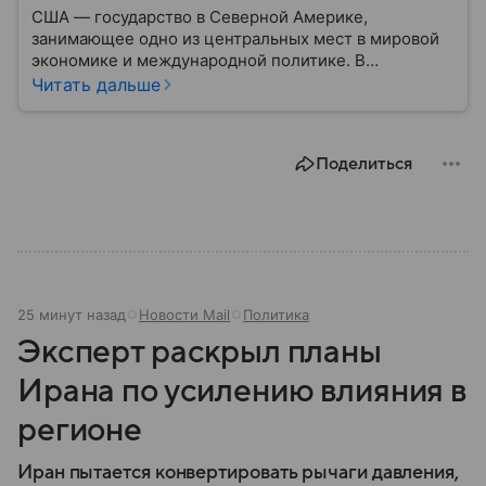
США — государство в Северной Америке,
занимающее одно из центральных мест в мировой
экономике и международной политике. В
материале — основные сведения об этой стране.
Читать дальше
Поделиться
25 минут назад
Новости Mail
Политика
Эксперт раскрыл планы
Ирана по усилению влияния в
регионе
Иран пытается конвертировать рычаги давления,