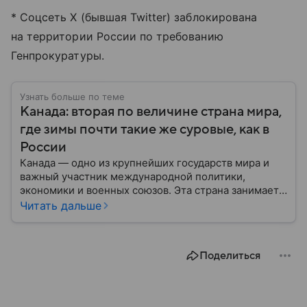
* Соцсеть X (бывшая Twitter) заблокирована
на территории России по требованию
Генпрокуратуры.
Узнать больше по теме
Канада: вторая по величине страна мира,
где зимы почти такие же суровые, как в
России
Канада — одно из крупнейших государств мира и
важный участник международной политики,
экономики и военных союзов. Эта страна занимает
огромную часть Северной Америки и обладает
Читать дальше
богатыми природными ресурсами, развитой
экономикой и устойчивой политической системой.
В этом материале рассказываем, где находится
Поделиться
Канада на карте мира, какое там политическое
устройство и какие у страны отношения с США.