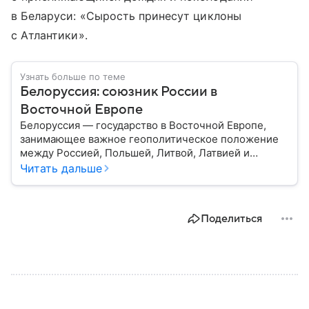
в Беларуси: «Сырость принесут циклоны
с Атлантики».
Узнать больше по теме
Белоруссия: союзник России в
Восточной Европе
Белоруссия — государство в Восточной Европе,
занимающее важное геополитическое положение
между Россией, Польшей, Литвой, Латвией и
Украиной. Несмотря на свою небольшую
Читать дальше
территорию, страна играет значительную роль в
международной политике и экономике региона. В
этом материале разбираем главное о союзной РФ
Поделиться
республике.