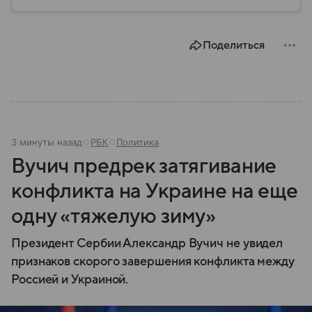
организацию Турции (MIT) и был одним из самых
влиятельных представителей силового блока
страны. Подробности биографии политики — в
Поделиться
нашем материале.
3 минуты назад
РБК
Политика
Вучич предрек затягивание
конфликта на Украине на еще
одну «тяжелую зиму»
Президент Сербии Александр Вучич не увидел
признаков скорого завершения конфликта между
Россией и Украиной.