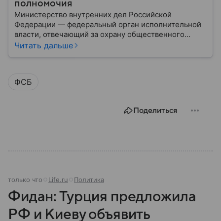
полномочия
Министерство внутренних дел Российской
Федерации — федеральный орган исполнительной
власти, отвечающий за охрану общественного
порядка, борьбу с преступностью, обеспечение
Читать дальше
безопасности граждан и реализацию
государственной политики в сфере внутренних дел.
В материале рассказываем, чем занимается МВД
ФСБ
России, какие задачи выполняет министерство, как
устроена его структура, кто возглавляет ведомство
и какие полномочия оно имеет.
Поделиться
только что
Life.ru
Политика
Фидан: Турция предложила
РФ и Киеву объявить