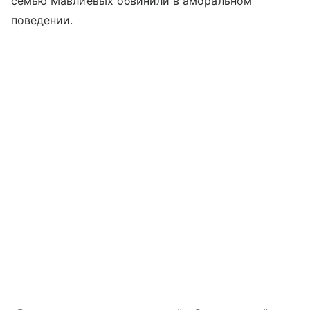
семью Мавлиевых обвинили в аморальном
поведении.