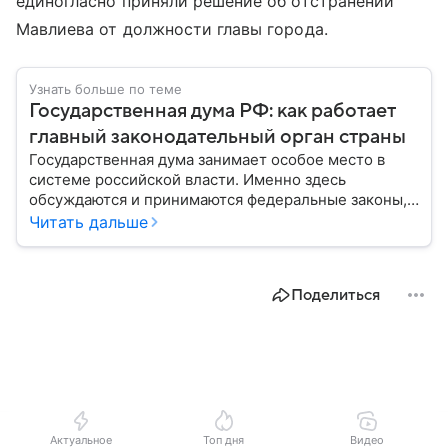
единогласно приняли решение об отстранении
Мавлиева от должности главы города.
Узнать больше по теме
Государственная дума РФ: как работает
главный законодательный орган страны
Государственная дума занимает особое место в
системе российской власти. Именно здесь
обсуждаются и принимаются федеральные законы,
определяющие развитие государства, экономики и
Читать дальше
социальной сферы. Через нижнюю палату
парламента проходят важнейшие решения,
затрагивающие жизнь миллионов граждан.
Поделиться
Разбираемся, как устроена Госдума, какие
полномочия она имеет и как формируется ее
состав.
Актуальное
Топ дня
Видео