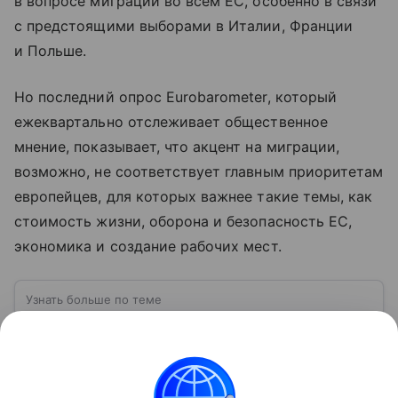
в вопросе миграции во всем ЕС, особенно в связи
с предстоящими выборами в Италии, Франции
и Польше.
Но последний опрос Eurobarometer, который
ежеквартально отслеживает общественное
мнение, показывает, что акцент на миграции,
возможно, не соответствует главным приоритетам
европейцев, для которых важнее такие темы, как
стоимость жизни, оборона и безопасность ЕС,
экономика и создание рабочих мест.
Узнать больше по теме
Сеута: испанский город на побережье
Африки
Сеута — автономный город Испании,
расположенный на северном побережье Африки.
Несмотря на свое географическое положение, он