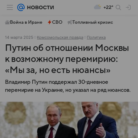
+22°
Война в Иране
СВО
Топливный кризис
14 марта 2025
Комсомольская правда
Политика
Путин об отношении Москвы
к возможному перемирию:
«Мы за, но есть нюансы»
Владимир Путин поддержал 30-дневное
перемирие на Украине, но указал на ряд нюансов.