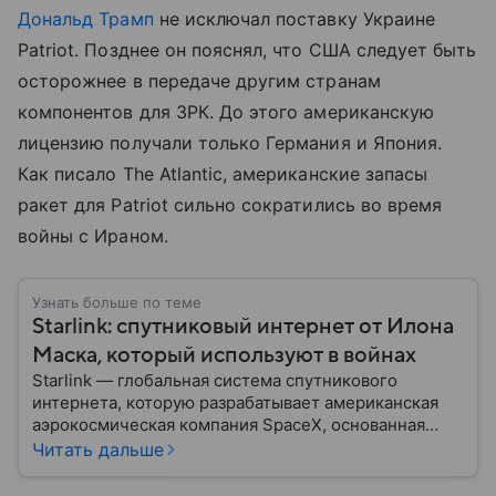
Дональд Трамп
не исключал поставку Украине
Patriot. Позднее он пояснял, что США следует быть
осторожнее в передаче другим странам
компонентов для ЗРК. До этого американскую
лицензию получали только Германия и Япония.
Как писало The Atlantic, американские запасы
ракет для Patriot сильно сократились во время
войны с Ираном.
Узнать больше по теме
Starlink: спутниковый интернет от Илона
Маска, который используют в войнах
Starlink — глобальная система спутникового
интернета, которую разрабатывает американская
аэрокосмическая компания SpaceX, основанная
миллиардером Илоном Маском. Считается одной из
Читать дальше
самых масштабных космических
телекоммуникационных систем в мире. Сеть