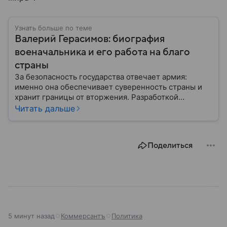
Узнать больше по теме
Валерий Герасимов: биография
военачальника и его работа на благо
страны
За безопасность государства отвечает армия:
именно она обеспечивает суверенность страны и
хранит границы от вторжения. Разработкой
стратегической доктрины действий вооруженных
Читать дальше
сил и крупных войсковых операций занимается
Генеральный штаб. Последний сейчас возглавляет
Валерий Герасимов: собрали главное из его
Поделиться
биографии.
5 минут назад
Коммерсантъ
Политика