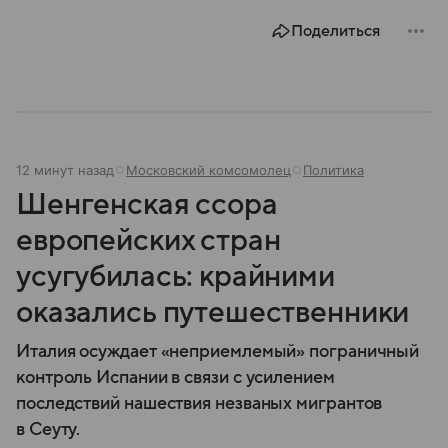
активно используется в удаленных регионах и там,
Поделиться
где связь отсутствует по иными причинам.
Например, в зонах боевых действий.
12 минут назад
Московский комсомолец
Политика
Шенгенская ссора
европейских стран
усугубилась: крайними
оказались путешественники
Италия осуждает «неприемлемый» пограничный
контроль Испании в связи с усилением
последствий нашествия незваных мигрантов
в Сеуту.