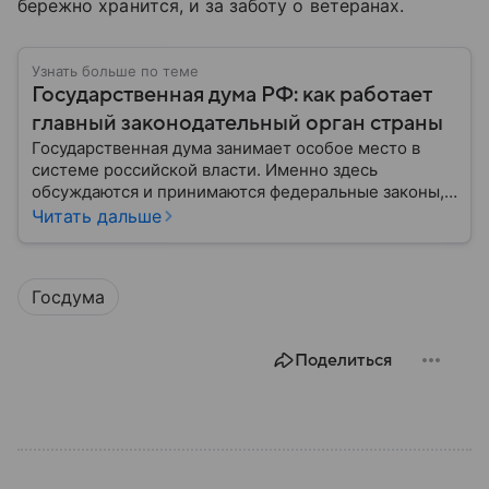
бережно хранится, и за заботу о ветеранах.
Узнать больше по теме
Государственная дума РФ: как работает
главный законодательный орган страны
Государственная дума занимает особое место в
системе российской власти. Именно здесь
обсуждаются и принимаются федеральные законы,
определяющие развитие государства, экономики и
Читать дальше
социальной сферы. Через нижнюю палату
парламента проходят важнейшие решения,
затрагивающие жизнь миллионов граждан.
Госдума
Разбираемся, как устроена Госдума, какие
полномочия она имеет и как формируется ее
состав.
Поделиться