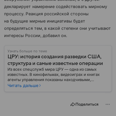
декларирует намерение содействовать мирному
процессу. Реакция российской стороны
на будущие мирные инициативы будет
определяться тем, в какой степени они учитывают
интересы России, добавил он.
Узнать больше по теме
ЦРУ: история создания разведки США,
структура и самые известные операции
Из всех спецслужб мира ЦРУ — одна из самых
известных. В кинофильмах, видеоиграх и книгах
агенты управления показаны находчивыми,
смелыми и принципиальными людьми, для которых
Читать дальше
нет невыполнимых задач. Но реальность довольно
сильно отличается от картинки с экрана: собрали
главное об истории управления, его структуре и
Поделиться
главных его отличиях от ФБР.