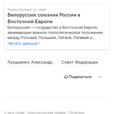
Узнать больше по теме
Белоруссия: союзник России в
Восточной Европе
Белоруссия — государство в Восточной Европе,
занимающее важное геополитическое положение
между Россией, Польшей, Литвой, Латвией и
Украиной. Несмотря на свою небольшую
Читать дальше
территорию, страна играет значительную роль в
международной политике и экономике региона. В
этом материале разбираем главное о союзной РФ
Лукашенко Александр
Совет Федерации
республике.
Поделиться
2 часа назад
Комсомольская правда
Политика