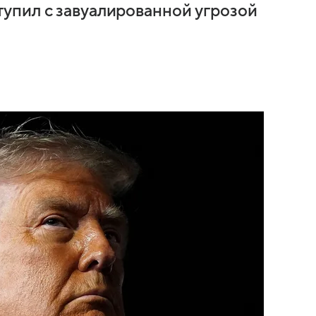
упил с завуалированной угрозой