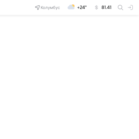
Колумбус
+24°
81.41