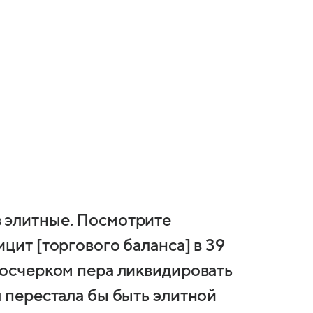
 элитные. Посмотрите
цит [торгового баланса] в 39
росчерком пера ликвидировать
я перестала бы быть элитной