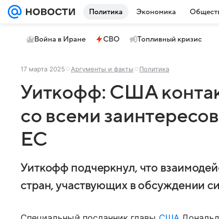
Политика
Экономика
Общест
Война в Иране
СВО
Топливный кризис
17 марта 2025
Аргументы и факты
Политика
Уиткофф: США контак
со всеми заинтересо
ЕС
Уиткофф подчеркнул, что взаимодей
стран, участвующих в обсуждении си
Специальный посланник главы
США
Дональд