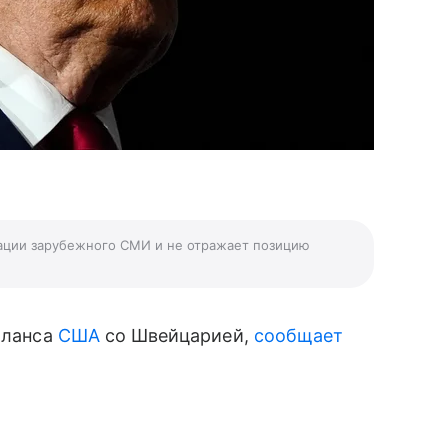
ации зарубежного СМИ и не отражает позицию
аланса
США
со Швейцарией,
сообщает