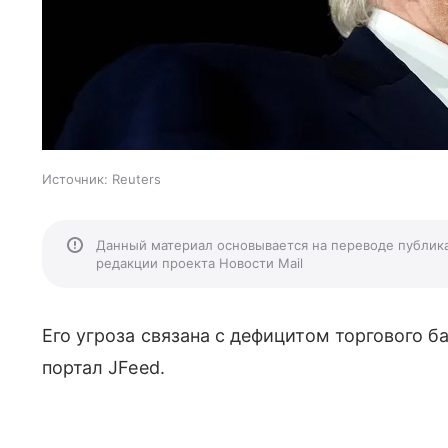
Источник:
Reuters
Данный материал основывается на переводе публик
редакции проекта Новости Mail
Его угроза связана с дефицитом торгового б
портал JFeed.