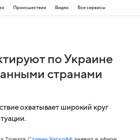
во
Происшествия
Видео
Все сервисы
тируют по Украине
ванными странами
ствие охватывает широкий круг
туации.
а Трампа
Стивен Уиткофф
заявил в эфире