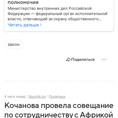
полномочия
Министерство внутренних дел Российской
Федерации — федеральный орган исполнительной
власти, отвечающий за охрану общественного
порядка, борьбу с преступностью, обеспечение
Читать дальше
безопасности граждан и реализацию
государственной политики в сфере внутренних дел.
В материале рассказываем, чем занимается МВД
закон
России, какие задачи выполняет министерство, как
устроена его структура, кто возглавляет ведомство
и какие полномочия оно имеет.
Поделиться
4 часа назад
Sputnik.by
Политика
Кочанова провела совещание
по сотрудничеству с Африкой