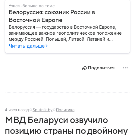
Узнать больше по теме
Белоруссия: союзник России в
Восточной Европе
Белоруссия — государство в Восточной Европе,
занимающее важное геополитическое положение
между Россией, Польшей, Литвой, Латвией и
Украиной. Несмотря на свою небольшую
Читать дальше
территорию, страна играет значительную роль в
международной политике и экономике региона. В
этом материале разбираем главное о союзной РФ
Поделиться
республике.
4 часа назад
Sputnik.by
Политика
МВД Беларуси озвучило
позицию страны по двойному