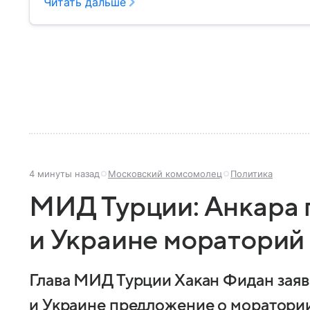
сражений в мировой истории. Собрали главное о н
Читать дальше
4 минуты назад
Московский комсомолец
Политика
МИД Турции: Анкара
и Украине мораторий 
Глава МИД Турции Хакан Фидан заяв
и Украине предложение о моратории