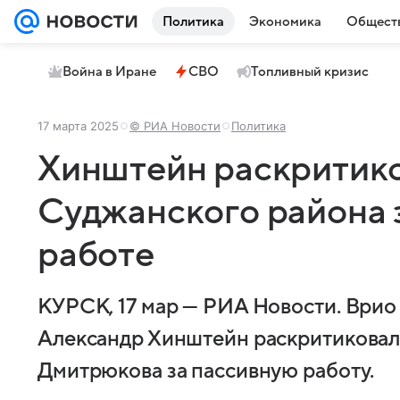
Политика
Экономика
Общест
Война в Иране
СВО
Топливный кризис
17 марта 2025
© РИА Новости
Политика
Хинштейн раскритико
Суджанского района з
работе
КУРСК, 17 мар — РИА Новости. Врио
Александр Хинштейн раскритиковал
Дмитрюкова за пассивную работу.