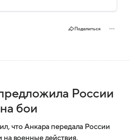
ем.
Поделиться
 предложила России
на бои
ил, что Анкара передала России
 на военные действия.