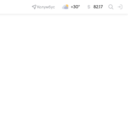
Колумбус
+30°
82.17