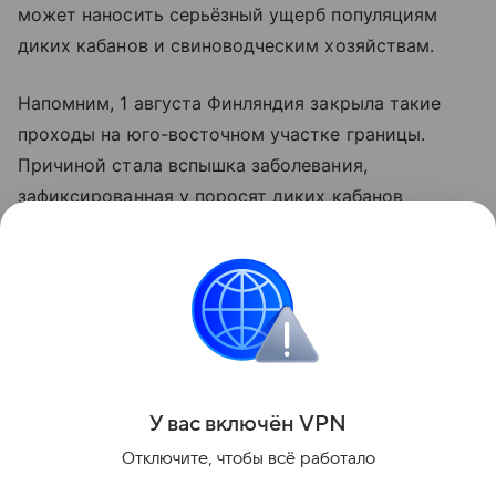
может наносить серьёзный ущерб популяциям
диких кабанов и свиноводческим хозяйствам.
Напомним, 1 августа Финляндия закрыла такие
проходы на юго-восточном участке границы.
Причиной стала вспышка заболевания,
зафиксированная у поросят диких кабанов
в Виролахти на юге Суоми.
Больше актуальных событий в режиме реального
времени — читайте в разделе «Последние
новости» на Life.ru.
Поделиться
У вас включ
ён
V
P
N
Отключите, чтобы всё работало